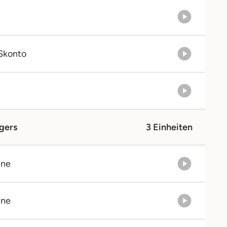
Skonto
gers
3 Einheiten
ine
ine