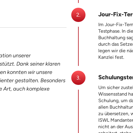
Jour-Fix-Te
2.
Im Jour-Fix-Ter
Testphase. In di
Buchhaltung sag
durch das Setze
legen wir die nä
tion unserer
Kanzlei fest.
tützt. Dank seiner klaren
n konnten wir unsere
Schulungster
3.
ienter gestalten. Besonders
Um sicher zustel
e Art, auch komplexe
Wissensstand ha
Schulung, um da
allen Buchhaltun
zu übersetzen, 
ISWL Mandanten
nicht an der Aus