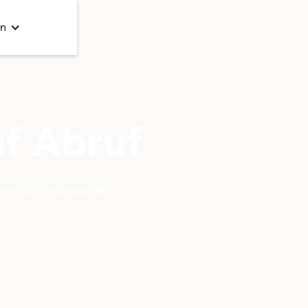
en
f Abruf
wenn du ihn brauchst