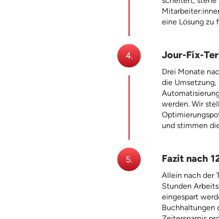
scheitert, stehe
Mitarbeiter:inn
eine Lösung zu f
Jour-Fix-Te
4.
Drei Monate nac
die Umsetzung, 
Automatisierung
werden. Wir ste
Optimierungspot
und stimmen die
Fazit nach 
5.
Allein nach der
Stunden Arbeits
eingespart werd
Buchhaltungen d
Zeitersparnis 