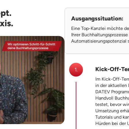
pt.
Ausgangssituation:
xis.
Eine Top-Kanzlei möchte de
Ihrer Buchhaltungsprozess
Automatisierungspotenzial s
Kick-Off-Te
1.
Im Kick-Off-Term
in der aktuelle
DATEV Programm. 
Handvoll Buchh
testet, bevor wi
Umsetzung erhäl
Tutorials und kan
Hürden bei der